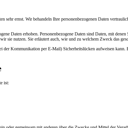
ten sehr ernst. Wir behandeln Ihre personenbezogenen Daten vertraulic
ene Daten erhoben. Personenbezogene Daten sind Daten, mit denen Sie
wir sie nutzen. Sie erläutert auch, wie und zu welchem Zweck das gesc
bei der Kommunikation per E-Mail) Sicherheitslücken aufweisen kann. E
e
e ist:
ie allein oder gemeinsam mit anderen über die Zwecke und Mittel der V