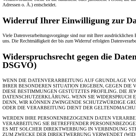
Adressen o. Ä.) entscheidet.
Widerruf Ihrer Einwilligung zur D
Viele Datenverarbeitungsvorgänge sind nur mit Ihrer ausdrücklichen Ei
uns. Die Rechtmäßigkeit der bis zum Widerruf erfolgten Datenverarbe
Widerspruchsrecht gegen die Daten
DSGVO)
WENN DIE DATENVERARBEITUNG AUF GRUNDLAGE VON ART
IHRER BESONDEREN SITUATION ERGEBEN, GEGEN DIE 
DIESE BESTIMMUNGEN GESTÜTZTES PROFILING. DIE J
DATENSCHUTZERKLÄRUNG. WENN SIE WIDERSPRUCH EI
DENN, WIR KÖNNEN ZWINGENDE SCHUTZWÜRDIGE GRÜN
ODER DIE VERARBEITUNG DIENT DER GELTENDMACHUN
WERDEN IHRE PERSONENBEZOGENEN DATEN VERARBEITE
VERARBEITUNG SIE BETREFFENDER PERSONENBEZOGEN
ES MIT SOLCHER DIREKTWERBUNG IN VERBINDUNG ST
ZUM ZWECKE DER DIREKTWERBUNG VERWENDET (WIDERS