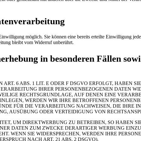
atenverarbeitung
nwilligung möglich. Sie können eine bereits erteilte Einwilligung jede
itung bleibt vom Widerruf unberührt.
erhebung in besonderen Fällen sowi
. 6 ABS. 1 LIT. E ODER F DSGVO ERFOLGT, HABEN SIE
VERARBEITUNG IHRER PERSONENBEZOGENEN DATEN WIDE
EWEILIGE RECHTSGRUNDLAGE, AUF DENEN EINE VERARBE
NLEGEN, WERDEN WIR IHRE BETROFFENEN PERSONENBE
DE FÜR DIE VERARBEITUNG NACHWEISEN, DIE IHRE IN
G, AUSÜBUNG ODER VERTEIDIGUNG VON RECHTSANSPRÜC
T, UM DIREKTWERBUNG ZU BETREIBEN, SO HABEN SIE
ER DATEN ZUM ZWECKE DERARTIGER WERBUNG EINZULEG
EHT. WENN SIE WIDERSPRECHEN, WERDEN IHRE PERSO
PRUCH NACH ART. 21 ABS. 2 DSGVO).